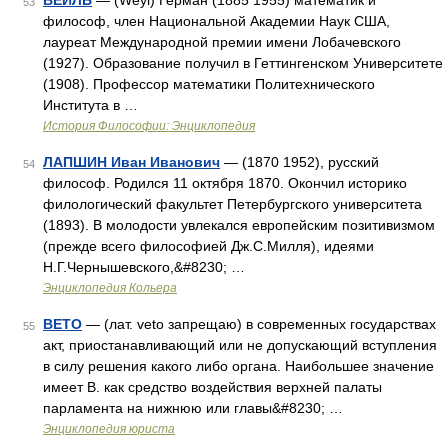
ВЕЙЛЬ
— (Weyl) Герман (1885 1955) математик и
53
философ, член Национальной Академии Наук США,
лауреат Международной премии имени Лобачевского
(1927). Образование получил в Геттингенском Университете
(1908). Профессор математики Политехнического
Института в …
История Философии: Энциклопедия
ЛАПШИН Иван Иванович
— (1870 1952), русский
54
философ. Родился 11 октября 1870. Окончил историко
филологический факультет Петербургского университета
(1893). В молодости увлекался европейским позитивизмом
(прежде всего философией Дж.С.Милля), идеями
Н.Г.Чернышевского,&#8230; …
Энциклопедия Кольера
ВЕТО
— (лат. veto запрещаю) в современных государствах
55
акт, приостанавливающий или не допускающий вступления
в силу решения какого либо органа. Наибольшее значение
имеет В. как средство воздействия верхней палаты
парламента на нижнюю или главы&#8230; …
Энциклопедия юриста