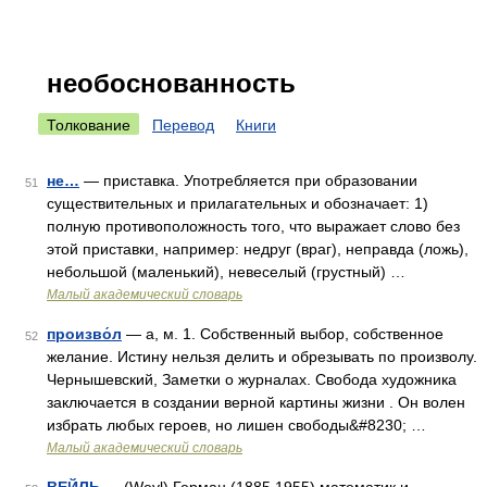
необоснованность
Толкование
Перевод
Книги
не…
— приставка. Употребляется при образовании
51
существительных и прилагательных и обозначает: 1)
полную противоположность того, что выражает слово без
этой приставки, например: недруг (враг), неправда (ложь),
небольшой (маленький), невеселый (грустный) …
Малый академический словарь
произво́л
— а, м. 1. Собственный выбор, собственное
52
желание. Истину нельзя делить и обрезывать по произволу.
Чернышевский, Заметки о журналах. Свобода художника
заключается в создании верной картины жизни . Он волен
избрать любых героев, но лишен свободы&#8230; …
Малый академический словарь