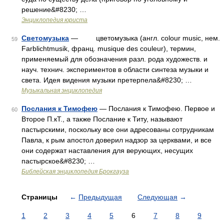
решение&#8230; …
Энциклопедия юриста
Светомузыка
— цветомузыка (англ. colour music, нем.
59
Farblichtmusik, франц. musique des couleur), термин,
применяемый для обозначения разл. рода художеств. и
науч. технич. экспериментов в области синтеза музыки и
света. Идея видения музыки претерпела&#8230; …
Музыкальная энциклопедия
Послания к Тимофею
— Послания к Тимофею. Первое и
60
Второе П.кТ., а также Послание к Титу, называют
пастырскими, поскольку все они адресованы сотрудникам
Павла, к рым апостол доверил надзор за церквами, и все
они содержат наставления для верующих, несущих
пастырское&#8230; …
Библейская энциклопедия Брокгауза
Страницы
←
Предыдущая
Следующая
→
1
2
3
4
5
6
7
8
9